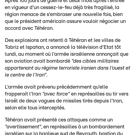
Après 100 jours de guerre et deux mois après l'entrée
en vigueur d'un cessez-le-feu déjà très fragilisé, la
région menace de s'embraser une nouvelle fois, bien
que le président américain assure vouloir négocier un
accord avec Téhéran.
Des explosions ont retenti à Téhéran et les villes de
Tabriz et Ispahan, a annoncé la télévision d'Etat tôt
lundi, au moment où l'armée israélienne annonçait que
son aviation avait bombardé
"des cibles militaires
appartenant au régime terroriste iranien dans l'ouest et
le centre de l'Iran
".
L'armée avait prévenu précédemment qu'elle
frapperait l'Iran
"avec force"
en représailles au tir vers
Israël de deux vagues de missiles tirés depuis l'Iran,
selon elle tous interceptés.
Téhéran avait présenté ces attaques comme un
"avertissement"
, en représailles à un bombardement
israélien sur la banlieue sud de Beyrouth, bastion du