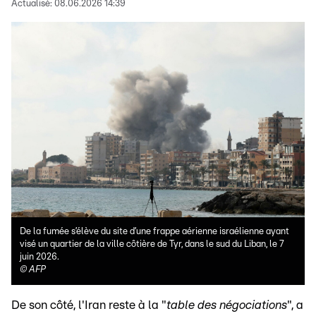
Actualisé:
08.06.2026 14:39
De la fumée s’élève du site d’une frappe aérienne israélienne ayant
visé un quartier de la ville côtière de Tyr, dans le sud du Liban, le 7
juin 2026.
©
AFP
De son côté, l'Iran reste à la "
table des négociations
", a