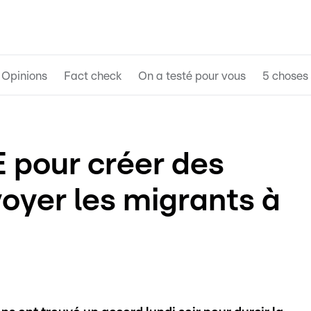
Opinions
Fact check
On a testé pour vous
5 choses 
E pour créer des
oyer les migrants à