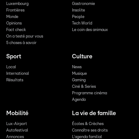
Luxembourg
Gastronomie
Frontières
Insolite
Monde
People
Opinions
Tech World
Fact check
Le coin des animaux
On a testé pour vous
5 choses à savoir
Sport
Culture
Local
News
International
Musique
Résultats
Gaming
Ciné & Series
Programme cinéma
Agenda
Mobilité
La vie de famille
Lux-Airport
Écoles & Crèches
Autofestival
Connaître ses droits
Annonces
L'agenda familial