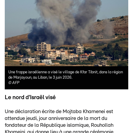
Une frappe israélienne a visé le village de Kfar Tibnit, dans la région
de Marjayoun, au Liban, le 3 juin 2026.
©
AFP
Le nord d'Israël visé
Une déclaration écrite de Mojtaba Khamenei est
attendue jeudi, jour anniversaire de la mort du
fondateur de la République islamique, Rouhollah
Khomeini, qui donne lieu à une grande cérémonie