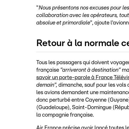
"
Nous présentons nos excuses pour les
collaboration avec les opérateurs, tou
absolue et primordiale
", ajoute l'avio
Retour à la normale 
Tous les passagers qui doivent voyag
française
"arriveront à destination"
ma
savoir un porte-parole à France Télévi
demain",
dimanche, sauf pour les vols q
les avions demandent une maintenance p
donc perturbé entre Cayenne (Guyane)
(Guadeloupe), Saint-Domingue (Républi
la compagnie française.
Air France précise avoir lancé toutes l