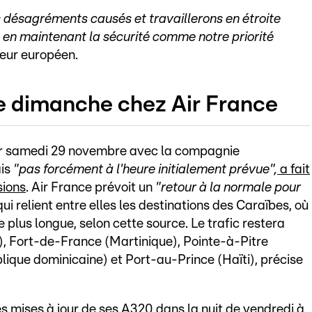
 désagréments causés et travaillerons en étroite
t en maintenant la sécurité comme notre priorité
nneur européen.
ce dimanche chez Air France
er samedi 29 novembre avec la compagnie
is
"pas forcément à l'heure initialement prévue",
a fait
sions
. Air France prévoit un
"retour à la normale pour
ui relient entre elles les destinations des Caraïbes, où
lus longue, selon cette source. Le trafic restera
, Fort-de-France (Martinique), Pointe-à-Pitre
que dominicaine) et Port-au-Prince (Haïti), précise
es mises à jour de ses A320 dans la nuit de vendredi à