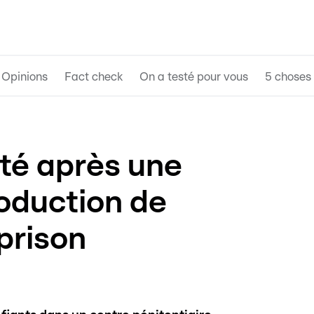
Opinions
Fact check
On a testé pour vous
5 choses 
êté après une
roduction de
prison