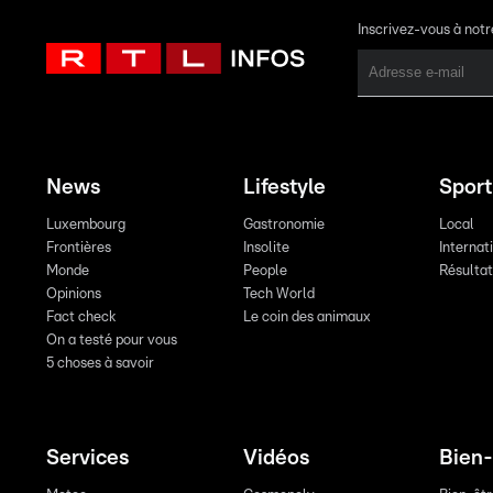
Inscrivez-vous à not
News
Lifestyle
Sport
Luxembourg
Gastronomie
Local
Frontières
Insolite
Internat
Monde
People
Résulta
Opinions
Tech World
Fact check
Le coin des animaux
On a testé pour vous
5 choses à savoir
Services
Vidéos
Bien-