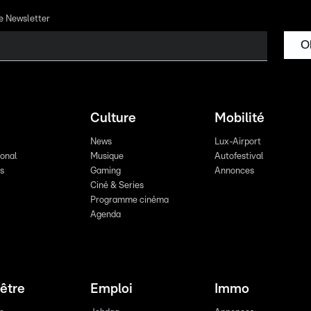
re Newsletter
O
Culture
Mobilité
News
Lux-Airport
ional
Musique
Autofestival
ts
Gaming
Annonces
Ciné & Series
Programme cinéma
Agenda
être
Emploi
Immo