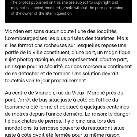
The photos published on this site are subject to copyright and
may not be copied, modified, or sold without the prior permission
of the owner of the site in question.
Vianden est sans aucun doute l'une des localités
luxembourgeoises les plus prisées des touristes. Mais
si les formations rocheuses sur lesquelles repose une
partie de la ville constituent, d'une part, un magnifique
sujet photographique, elles représentent, d'autre part,
un risque pour la sécurité, car des morceaux continuent
de se détacher et de tomber. Une solution devrait
toutefois voir le jour prochainement.
Au centre de Vianden, rue du Vieux-Marché près du
pont, l’arrêt de bus situé juste à côté de l’office du
tourisme a été fermé et déplacé à quelques centaines
de mètres depuis l’année dernière. La raison: le danger
lié aux chutes de pierres. Il y a cinq ans, lors des
inondations, la terrasse couverte du restaurant situé
juste à côté avait été fermée pour la même raison.