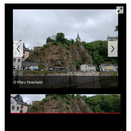
©
Marc Hoscheid
©
M