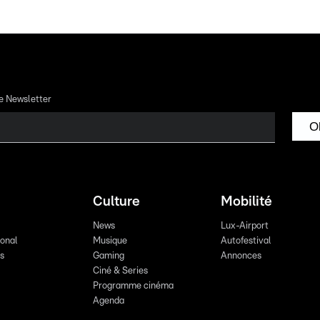
re Newsletter
O
Culture
Mobilité
News
Lux-Airport
ional
Musique
Autofestival
ts
Gaming
Annonces
Ciné & Series
Programme cinéma
Agenda