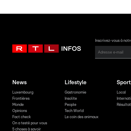
Inscrivez-vous à not
News
Lifestyle
Sport
Luxembourg
Gastronomie
Local
Frontières
Insolite
Internat
Monde
People
Résulta
Opinions
Tech World
Fact check
Le coin des animaux
On a testé pour vous
5 choses à savoir