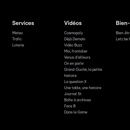
Services
Vidéos
Bien-
Meteo
Cosmopoly
Bien-êt
Trafic
Déjà Demain
Letz be 
Loterie
Vidéo Buzz
Moi, frontalier
Venus d'ailleurs
On en parle
Grand-Duché, la petite
histoire
La question X
Une table, une histoire
Journal St
Boîte à archives
Face B
Dans le Game