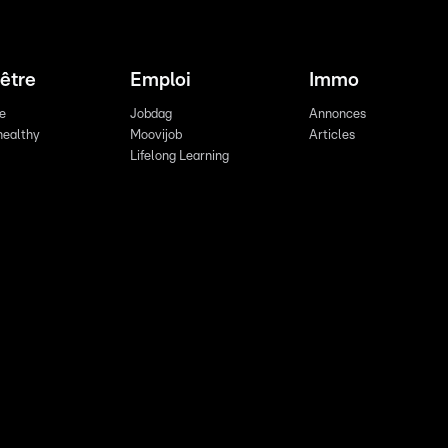
être
Emploi
Immo
re
Jobdag
Annonces
healthy
Moovijob
Articles
Lifelong Learning