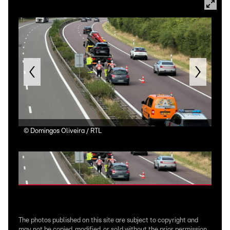
©
Domingos Oliveira / RTL
©
Do
The photos published on this site are subject to copyright and
may not be copied, modified, or sold without the prior permission