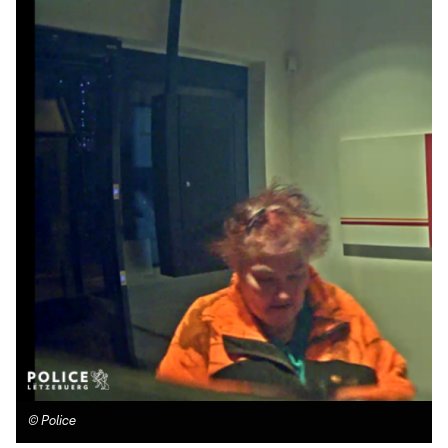
©
Police