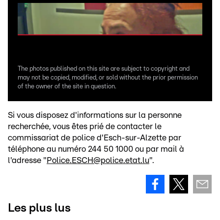
The photos published on this site are subject to copyright and
may not be copied, modified, or sold without the prior permission
of the owner of the site in question.
Si vous disposez d'informations sur la personne
recherchée, vous êtes prié de contacter le
commissariat de police d'Esch-sur-Alzette par
téléphone au numéro 244 50 1000 ou par mail à
l'adresse "
Police.ESCH@police.etat.lu
".
Les plus lus