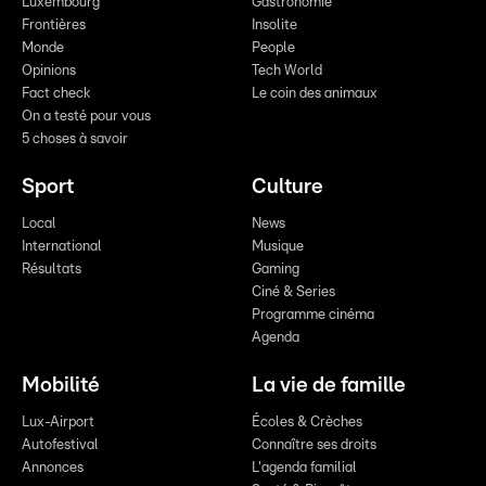
Luxembourg
Gastronomie
Frontières
Insolite
Monde
People
Opinions
Tech World
Fact check
Le coin des animaux
On a testé pour vous
5 choses à savoir
Sport
Culture
Local
News
International
Musique
Résultats
Gaming
Ciné & Series
Programme cinéma
Agenda
Mobilité
La vie de famille
Lux-Airport
Écoles & Crèches
Autofestival
Connaître ses droits
Annonces
L'agenda familial