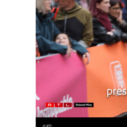
©
RTL