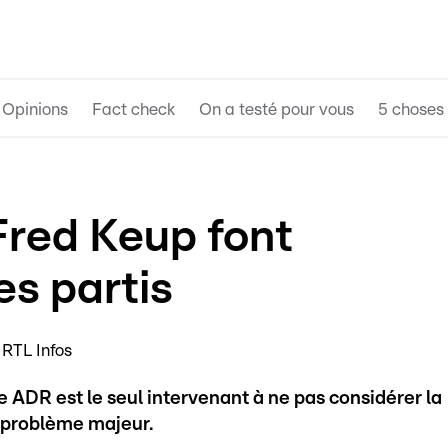
Opinions
Fact check
On a testé pour vous
5 choses 
Fred Keup font
res partis
 RTL Infos
 ADR est le seul intervenant à ne pas considérer la
 problème majeur.