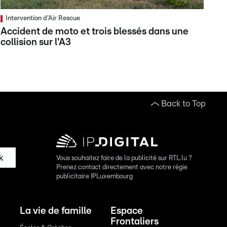
Intervention d'Air Rescue
Accident de moto et trois blessés dans une
collision sur l'A3
Back to Top
k
Vous souhaitez faire de la publicité sur RTL.lu ?
Prenez contact directement avec notre régie
publicitaire IPLuxembourg
La vie de famille
Espace
Frontaliers