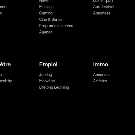
News
Lux-Airport
ional
Musique
Autofestival
ts
Gaming
Annonces
Ciné & Series
Programme cinéma
Agenda
être
Emploi
Immo
re
Jobdag
Annonces
healthy
Moovijob
Articles
Lifelong Learning