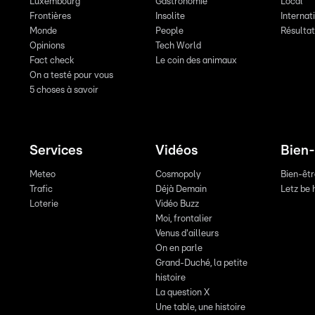
Luxembourg
Gastronomie
Local
Frontières
Insolite
Internat
Monde
People
Résulta
Opinions
Tech World
Fact check
Le coin des animaux
On a testé pour vous
5 choses à savoir
Services
Vidéos
Bien-
Meteo
Cosmopoly
Bien-êt
Trafic
Déjà Demain
Letz be 
Loterie
Vidéo Buzz
Moi, frontalier
Venus d'ailleurs
On en parle
Grand-Duché, la petite
histoire
La question X
Une table, une histoire