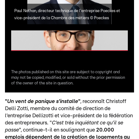
Chri
Paul Nathan, directeur technique de l'entreprise Poeckes et
entr
vice-président de la Chambre des métiers
©
Poeckes
l'en
The photos published on this site are subject to copyright and
may not be copied, modified, or sold without the prior permission
of the owner of the site in question.
"
Un vent de panique s'installe
"
, reconnaît Christoff
Delli Zotti, membre du comité de direction de
l'entreprise Dellizotti et vice-président de la fédération
des entrepreneurs. "
C'est très inquiétant ce qu'il se
passe
", continue-t-il en soulignant que
20.000
emplois dépendent de la création de logements au