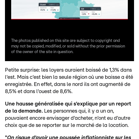
The photos published on this site are subject to copyright and
may not be copied, modified, or sold without the prior permission
of the owner of the site in question.
Petite surprise: les loyers auraient baissé de 1,3% dans
l'est. Mais c'est bien la seule région où une baisse a été
enregistrée. En effet, dans le nord ils ont augmenté de
8,5% et dans l'ouest de 8,6%.
Une hausse généralisée qui s'explique par un report
de la demande.
Les personnes qui, il y a un an,
pouvaient encore envisager d'acheter, n'ont eu d'autre
choix que de se reporter sur le marché de la location.
"
On risque d'avoir une poussée inflationniste sur les