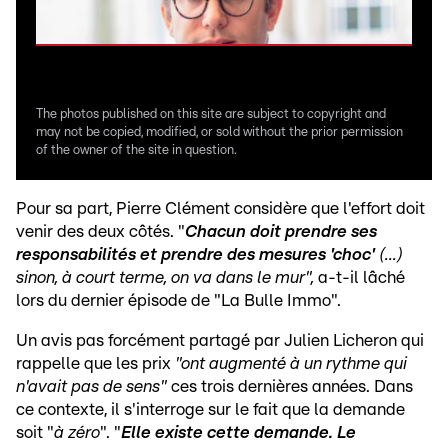
The photos published on this site are subject to copyright and
may not be copied, modified, or sold without the prior permission
of the owner of the site in question.
Pour sa part, Pierre Clément considère que l'effort doit
venir des deux côtés. "
Chacun doit prendre ses
responsabilités et prendre des mesures 'choc'
(...)
sinon, à court terme, on va dans le mur",
a-t-il lâché
lors du dernier épisode de "La Bulle Immo".
Un avis pas forcément partagé par Julien Licheron qui
rappelle que les prix
"ont augmenté à un rythme qui
n'avait pas de sens"
ces trois dernières années. Dans
ce contexte, il s'interroge sur le fait que la demande
soit "
à zéro
". "
Elle existe cette demande. Le