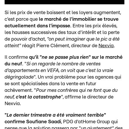
Si les prix de vente baissent et les loyers augmentent,
c'est parce que
le marché de l'immobilier se trouve
actuellement dans l'impasse
. Entre les prix élevés,
les hausses successives des taux d'intérêt et la perte
de pouvoir d'achat,
"on peut imaginer que le pic a été
atteint"
réagit Pierre Clément, directeur de
Nexvia
.
Il confirme
qu'il "
ne se passe plus rien
" sur le marché
du neuf
. "
Si on regarde le nombre de ventes
d'appartements en VEFA, on voit que c'est la vraie
dégringolade
". Un vrai problème pour les agences qui
se sont spécialisées dans la vente en futur
achèvement. "
Pour mes confrères qui ne font que du
neuf,
c'est la catastrophe
", affirme le directeur de
Nexvia.
"
Le dernier trimestre a été vraiment terrible
"
confirme Soufiane Saadi
, PDG d'atHome Group qui
pense que la solution passera par "
un ajustement"
des