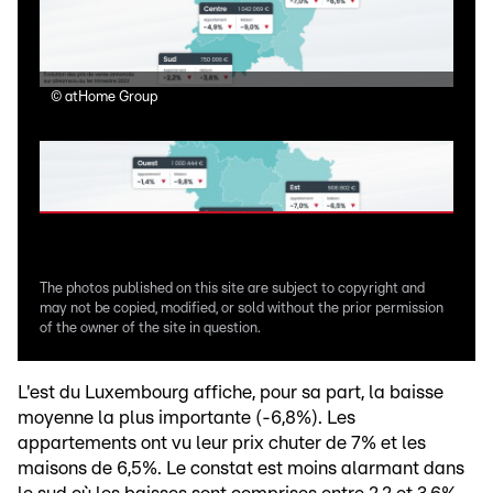
©
atHome Group
©
a
The photos published on this site are subject to copyright and
may not be copied, modified, or sold without the prior permission
of the owner of the site in question.
L'est du Luxembourg affiche, pour sa part, la baisse
moyenne la plus importante (-6,8%). Les
appartements ont vu leur prix chuter de 7% et les
maisons de 6,5%. Le constat est moins alarmant dans