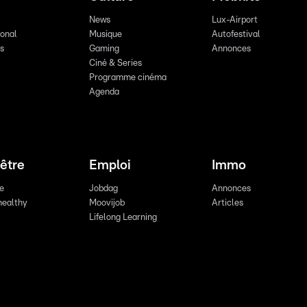
News
Lux-Airport
ional
Musique
Autofestival
ts
Gaming
Annonces
Ciné & Series
Programme cinéma
Agenda
être
Emploi
Immo
re
Jobdag
Annonces
healthy
Moovijob
Articles
Lifelong Learning