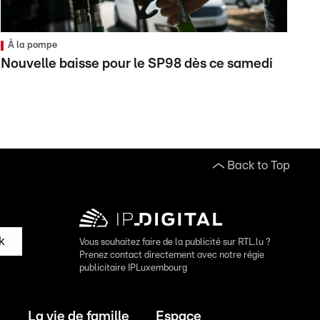
À la pompe
Nouvelle baisse pour le SP98 dès ce samedi
Back to Top
k
Vous souhaitez faire de la publicité sur RTL.lu ?
Prenez contact directement avec notre régie
publicitaire IPLuxembourg
La vie de famille
Espace