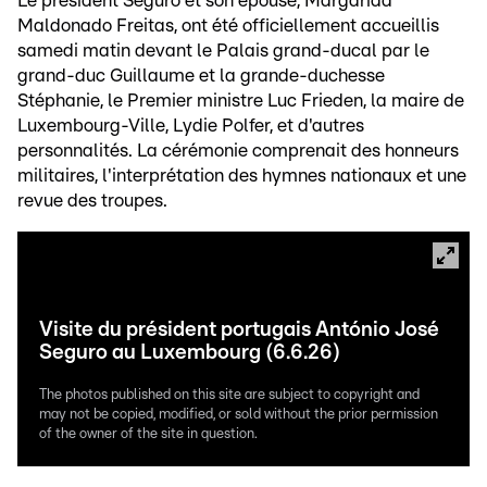
Le président Seguro et son épouse, Margarida
Maldonado Freitas, ont été officiellement accueillis
samedi matin devant le Palais grand-ducal par le
grand-duc Guillaume et la grande-duchesse
Stéphanie, le Premier ministre Luc Frieden, la maire de
Luxembourg-Ville, Lydie Polfer, et d'autres
personnalités. La cérémonie comprenait des honneurs
militaires, l'interprétation des hymnes nationaux et une
revue des troupes.
Visite du président portugais António José
Seguro au Luxembourg (6.6.26)
The photos published on this site are subject to copyright and
may not be copied, modified, or sold without the prior permission
of the owner of the site in question.