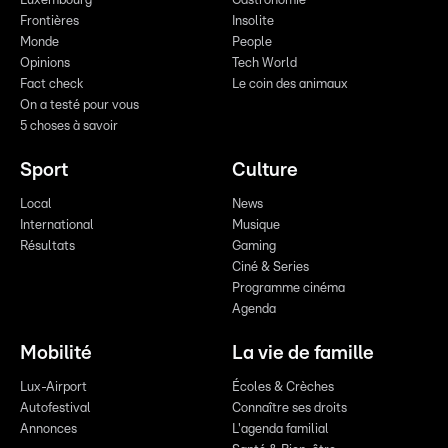
Luxembourg
Gastronomie
Frontières
Insolite
Monde
People
Opinions
Tech World
Fact check
Le coin des animaux
On a testé pour vous
5 choses à savoir
Sport
Culture
Local
News
International
Musique
Résultats
Gaming
Ciné & Series
Programme cinéma
Agenda
Mobilité
La vie de famille
Lux-Airport
Écoles & Crèches
Autofestival
Connaître ses droits
Annonces
L'agenda familial