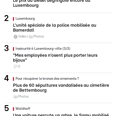
Le prix du diesel dégringole encore au
Luxembourg
Luxembourg
L'unité spéciale de la police mobilisée au
Bamerdall
Vidéo
Photos
Insécurité à Luxembourg-ville (3/3)
"Mes employées n’osent plus porter leurs
bijoux"
0
Pour récupérer le bronze des ornements ?
Plus de 60 sépultures vandalisées au cimetière
de Bettembourg
Photos
Waldhaff
Une voiture percute un arbre, le Samu mobilisé