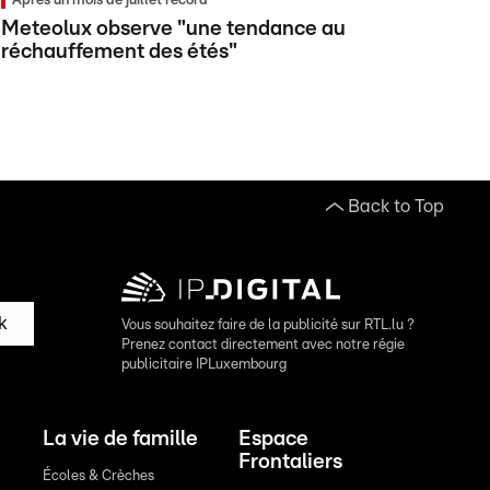
Après un mois de juillet record
Meteolux observe "une tendance au
réchauffement des étés"
Back to Top
k
Vous souhaitez faire de la publicité sur RTL.lu ?
Prenez contact directement avec notre régie
publicitaire IPLuxembourg
La vie de famille
Espace
Frontaliers
Écoles & Crèches