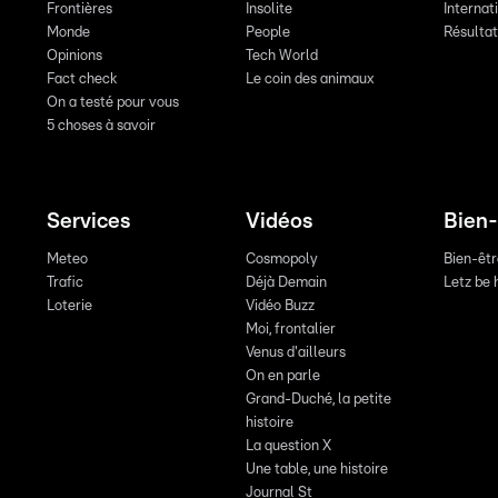
Frontières
Insolite
Internat
Monde
People
Résulta
Opinions
Tech World
Fact check
Le coin des animaux
On a testé pour vous
5 choses à savoir
Services
Vidéos
Bien-
Meteo
Cosmopoly
Bien-êt
Trafic
Déjà Demain
Letz be 
Loterie
Vidéo Buzz
Moi, frontalier
Venus d'ailleurs
On en parle
Grand-Duché, la petite
histoire
La question X
Une table, une histoire
Journal St