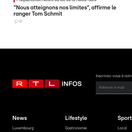
Fréquentation record au lac de la Haute-Sûre
"Nous atteignons nos limites", affirme le
ranger Tom Schmit
0
Inscrivez-vous à not
News
Lifestyle
Sport
Luxembourg
Gastronomie
Local