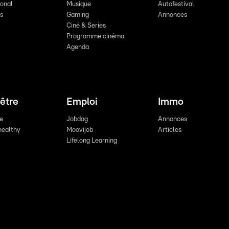
ional
Musique
Autofestival
ts
Gaming
Annonces
Ciné & Series
Programme cinéma
Agenda
être
Emploi
Immo
re
Jobdag
Annonces
healthy
Moovijob
Articles
Lifelong Learning