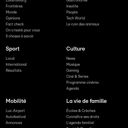
Luxembourg
Gastronomie
Frontières
Insolite
Monde
People
Opinions
Tech World
Fact check
Le coin des animaux
On a testé pour vous
5 choses à savoir
Sport
Culture
Local
News
International
Musique
Résultats
Gaming
Ciné & Series
Programme cinéma
Agenda
Mobilité
La vie de famille
Lux-Airport
Écoles & Crèches
Autofestival
Connaître ses droits
Annonces
L'agenda familial