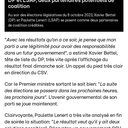
DP et LSAP, deux partenaires potentiels de
coalition
Au soir des élections législatives du 8 octobre 2023, Xavier Bettel
(DP) et Paulette Lenert (LSAP) se posent comme deux partenaires
de coalition crédibles.
"
Avec les résultats qu'on a ce soir, je pense que mon
parti a une légitimité pour avoir des responsabilités
dans un futur gouvernement
", a estimé Xavier Bettel,
tête de liste du DP, très vite après l'affichage du
résultat final dimanche soir. Un appel du pied très clair
en direction du CSV.
Car le Premier ministre sortant le sait bien: "
La suite
des élections se passera dans les prochaines heures,
les prochains jours
". L'avenir gouvernemental de son
parti se joue maintenant.
Clairvoyante, Paulette Lenert a très vite analysé en fin
de soirée la situation: "
Le résultat veut qu'il y ait deux