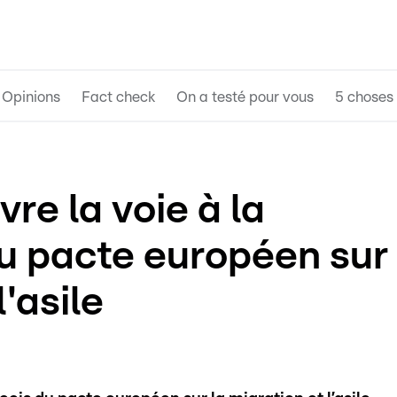
Opinions
Fact check
On a testé pour vous
5 choses 
e la voie à la
du pacte européen sur
l'asile