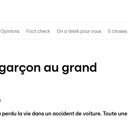
Opinions
Fact check
On a testé pour vous
5 choses 
 garçon au grand
s
erdu la vie dans un accident de voiture. Toute une