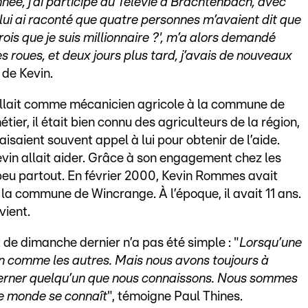
nnée, j'ai participé au Télévie à Brachtenbach, avec
e lui ai raconté que quatre personnes m’avaient dit que
ois que je suis millionnaire ?', m’a alors demandé
s roues, et deux jours plus tard, j’avais de nouveaux
 de Kevin.
illait comme mécanicien agricole à la commune de
ier, il était bien connu des agriculteurs de la région,
isaient souvent appel à lui pour obtenir de l’aide.
vin allait aider. Grâce à son engagement chez les
peu partout. En février 2000, Kevin Rommes avait
 la commune de Wincrange. À l’époque, il avait 11 ans.
vient.
t de dimanche dernier n’a pas été simple : "
Lorsqu’une
ion comme les autres. Mais nous avons toujours à
oncerner quelqu’un que nous connaissons. Nous sommes
e monde se connaît
", témoigne Paul Thines.