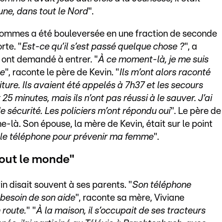
ne, dans tout le Nord
".
 Rommes a été bouleversée en une fraction de seconde
rte. "
Est-ce qu’il s’est passé quelque chose ?
", a
ont demandé à entrer. "
À ce moment-là, je me suis
se
", raconte le père de Kevin. "
Ils m’ont alors raconté
ture. Ils avaient été appelés à 7h37 et les secours
5 minutes, mais ils n’ont pas réussi à le sauver. J’ai
e sécurité. Les policiers m’ont répondu oui
". Le père de
e-là. Son épouse, la mère de Kevin, était sur le point
is le téléphone pour prévenir ma femme
".
tout le monde"
in disait souvent à ses parents. "
Son téléphone
 besoin de son aide
", raconte sa mère, Viviane
 route.
" "
À la maison, il s’occupait de ses tracteurs