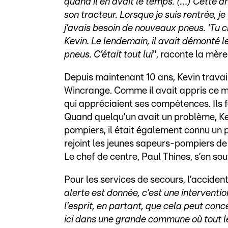
quand il en avait le temps. (…) Cette a
son tracteur. Lorsque je suis rentrée, j
j’avais besoin de nouveaux pneus. 'Tu cr
Kevin. Le lendemain, il avait démonté le
pneus. C’était tout lui
", raconte la mère
Depuis maintenant 10 ans, Kevin trava
Wincrange. Comme il avait appris ce mét
qui appréciaient ses compétences. Ils fa
Quand quelqu’un avait un problème, Ke
pompiers, il était également connu un 
rejoint les jeunes sapeurs-pompiers de
Le chef de centre, Paul Thines, s’en sou
Pour les services de secours, l’acciden
alerte est donnée, c’est une intervent
l’esprit, en partant, que cela peut c
ici dans une grande commune où tout l