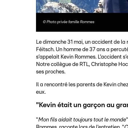
©
Photo privée famille Rommes
Le dimanche 31 mai, un accident de la r
Féitsch. Un homme de 37 ans a percuté 
s’appelait Kevin Rommes. L’accident s’e
Notre collègue de RTL, Christophe Hocha
ses proches.
Il a rencontré les parents de Kevin chez
eux.
"Kevin était un garçon au gr
"
Mon fils aidait toujours tout le monde
Rommes, raconte lors de l'entretien. "
C