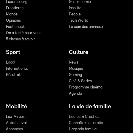
Luxembourg
Gastronomie
Frontières
Insolite
Monde
People
Opinions
Tech World
Fact check
Le coin des animaux
On a testé pour vous
5 choses à savoir
Sport
Culture
Local
News
International
Musique
Résultats
Gaming
Ciné & Series
Programme cinéma
Agenda
Mobilité
La vie de famille
Lux-Airport
Écoles & Crèches
Autofestival
Connaître ses droits
Annonces
L'agenda familial