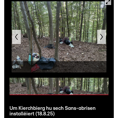
©
RTL
©
R
Um Kierchbierg hu sech Sans-abrisen
installéiert (18.8.25)