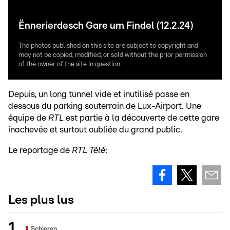
Ënnerierdesch Gare um Findel (12.2.24)
The photos published on this site are subject to copyright and
may not be copied, modified, or sold without the prior permission
of the owner of the site in question.
Depuis, un long tunnel vide et inutilisé passe en
dessous du parking souterrain de Lux-Airport. Une
équipe de
RTL
est partie à la découverte de cette gare
inachevée et surtout oubliée du grand public.
Le reportage de
RTL Télé
:
Les plus lus
Schieren