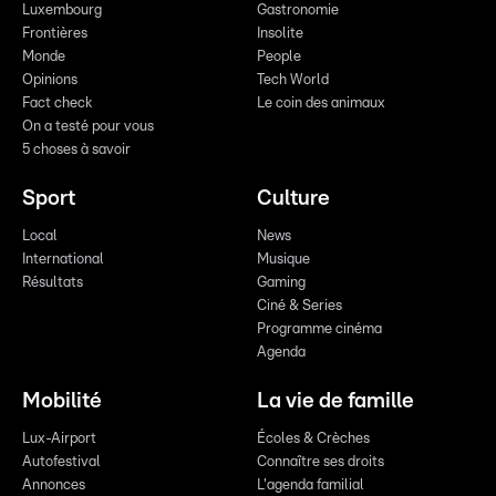
Luxembourg
Gastronomie
Frontières
Insolite
Monde
People
Opinions
Tech World
Fact check
Le coin des animaux
On a testé pour vous
5 choses à savoir
Sport
Culture
Local
News
International
Musique
Résultats
Gaming
Ciné & Series
Programme cinéma
Agenda
Mobilité
La vie de famille
Lux-Airport
Écoles & Crèches
Autofestival
Connaître ses droits
Annonces
L'agenda familial