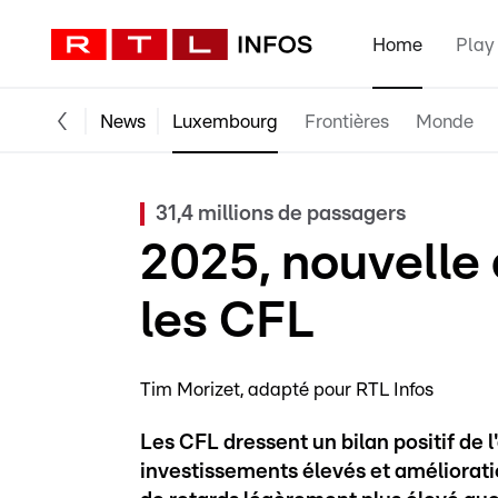
Home
Play
News
Luxembourg
Frontières
Monde
31,4 millions de passagers
2025, nouvelle
les CFL
Tim Morizet
adapté pour RTL Infos
Les CFL dressent un bilan positif de 
investissements élevés et améliorati