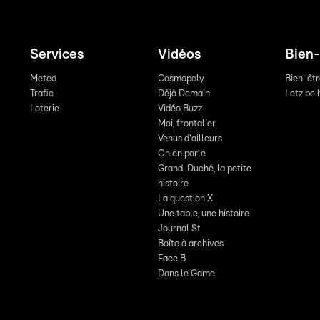
Services
Vidéos
Bien-
Meteo
Cosmopoly
Bien-êt
Trafic
Déjà Demain
Letz be 
Loterie
Vidéo Buzz
Moi, frontalier
Venus d'ailleurs
On en parle
Grand-Duché, la petite
histoire
La question X
Une table, une histoire
Journal St
Boîte à archives
Face B
Dans le Game