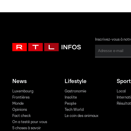
Inscrivez-vous à not
News
Lifestyle
Sport
Luxembourg
Gastronomie
Local
Frontières
Insolite
Internat
Monde
People
Résulta
Opinions
Tech World
Fact check
Le coin des animaux
On a testé pour vous
5 choses à savoir