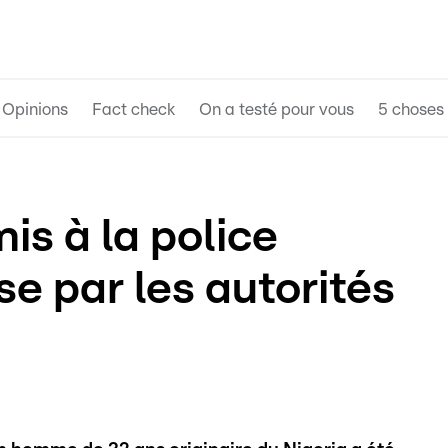
Opinions
Fact check
On a testé pour vous
5 choses 
is à la police
e par les autorités