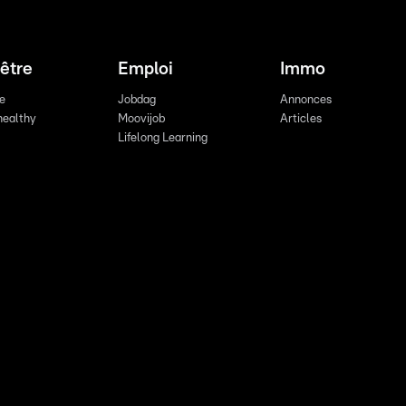
être
Emploi
Immo
re
Jobdag
Annonces
healthy
Moovijob
Articles
Lifelong Learning