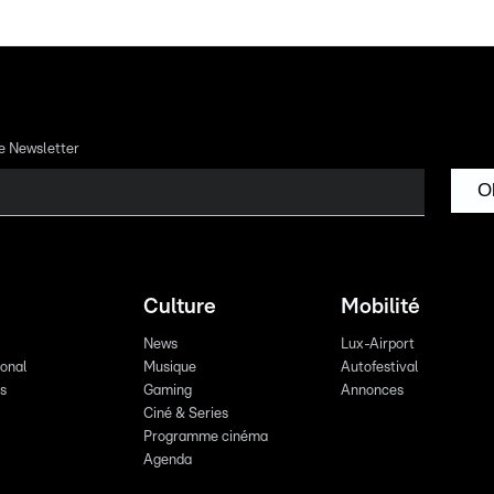
re Newsletter
O
Culture
Mobilité
News
Lux-Airport
ional
Musique
Autofestival
ts
Gaming
Annonces
Ciné & Series
Programme cinéma
Agenda