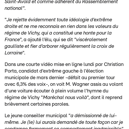
Saint-Avold et comme adhérent du Rassemblement
national"
.
"
Je rejette évidemment toute idéologie d'extrême
droite et ne me reconnais en rien dans les valeurs du
régime de Vichy, qui a constitué une honte pour la
France
", a ajouté l'élu, qui se dit
"viscéralement
gaulliste et fier d'arborer régulièrement la croix de
Lorraine
".
Dans une courte vidéo mise en ligne lundi par Christian
Porta, candidat d'extrême gauche à l'élection
municipale de mars dernier -défait au premier tour
avec 6,3% des voix-, on voit M. Wagner assis au volant
d'une voiture écouter à plein volume l'hymne du
régime de Vichy "
Maréchal nous voilà
", dont il reprend
brièvement certaines paroles.
Le jeune conseiller municipal "
a démissionné de lui-
même. Je (le) lui aurais demandé de toute façon car je
condamne fermement ce comportement inadmissible"
,