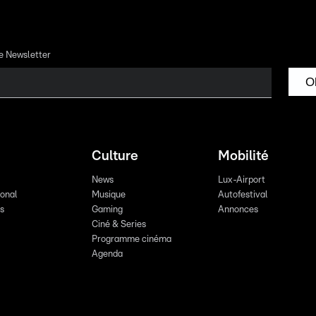
re Newsletter
O
Culture
Mobilité
News
Lux-Airport
ional
Musique
Autofestival
ts
Gaming
Annonces
Ciné & Series
Programme cinéma
Agenda