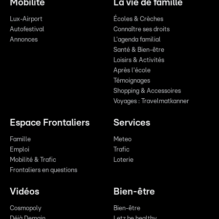
Mobilité
La vie de famille
Lux-Airport
Écoles & Crèches
Autofestival
Connaître ses droits
Annonces
L'agenda familial
Santé & Bien-être
Loisirs & Activités
Après l'école
Témoignages
Shopping & Accessoires
Voyages : Travelmatkanner
Espace Frontaliers
Services
Famille
Meteo
Emploi
Trafic
Mobilité & Trafic
Loterie
Frontaliers en questions
Vidéos
Bien-être
Cosmopoly
Bien-être
Déjà Demain
Letz be healthy