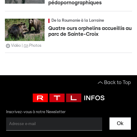
pédopornographiques
De la Roumanie à la Lorraine
Quatre ours orphelins accueillis au
parc de Sainte-Croix
Vidéo
Photos
Back to Top
Inscrivez-vous à notre Newsletter
Ok