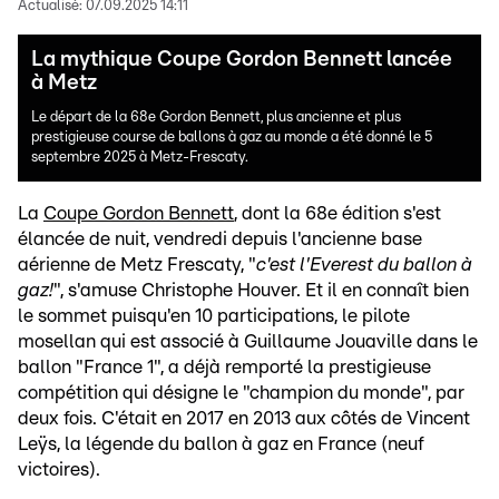
Actualisé:
07.09.2025 14:11
La mythique Coupe Gordon Bennett lancée
à Metz
Le départ de la 68e Gordon Bennett, plus ancienne et plus
prestigieuse course de ballons à gaz au monde a été donné le 5
septembre 2025 à Metz-Frescaty.
La
Coupe Gordon Bennett
, dont la 68e édition s'est
élancée de nuit, vendredi depuis l'ancienne base
aérienne de Metz Frescaty, "
c'est l'Everest du ballon à
gaz!
", s'amuse Christophe Houver. Et il en connaît bien
le sommet puisqu'en 10 participations, le pilote
mosellan qui est associé à Guillaume Jouaville dans le
ballon "France 1", a déjà remporté la prestigieuse
compétition qui désigne le "champion du monde", par
deux fois. C'était en 2017 en 2013 aux côtés de Vincent
Leÿs, la légende du ballon à gaz en France (neuf
victoires).