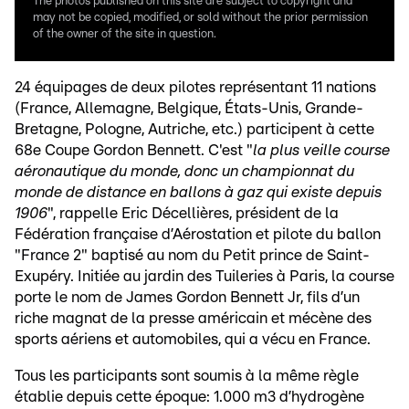
The photos published on this site are subject to copyright and
may not be copied, modified, or sold without the prior permission
of the owner of the site in question.
24 équipages de deux pilotes représentant 11 nations
(France, Allemagne, Belgique, États-Unis, Grande-
Bretagne, Pologne, Autriche, etc.) participent à cette
68e Coupe Gordon Bennett. C'est "
la plus veille course
aéronautique du monde, donc un championnat du
monde de distance en ballons à gaz qui existe depuis
1906
", rappelle Eric Décellières, président de la
Fédération française d’Aérostation et pilote du ballon
"France 2" baptisé au nom du Petit prince de Saint-
Exupéry. Initiée au jardin des Tuileries à Paris, la course
porte le nom de James Gordon Bennett Jr, fils d’un
riche magnat de la presse américain et mécène des
sports aériens et automobiles, qui a vécu en France.
Tous les participants sont soumis à la même règle
établie depuis cette époque: 1.000 m3 d’hydrogène