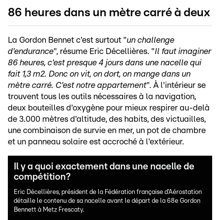
86 heures dans un mètre carré à deux
La Gordon Bennet c'est surtout "
un challenge
d'endurance
", résume Eric Décellières. "
Il faut imaginer
86 heures, c'est presque 4 jours dans une nacelle qui
fait 1,3 m2. Donc on vit, on dort, on mange dans un
mètre carré. C'est notre appartement
". À l'intérieur se
trouvent tous les outils nécessaires à la navigation,
deux bouteilles d'oxygène pour mieux respirer au-delà
de 3.000 mètres d'altitude, des habits, des victuailles,
une combinaison de survie en mer, un pot de chambre
et un panneau solaire est accroché à l'extérieur.
Il y a quoi exactement dans une nacelle de
compétition?
Eric Décellières, président de la Fédération française d’Aérostation
détaille le contenu de sa nacelle avant le départ de la 68e Gordon
Bennett à Metz Frescaty.