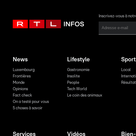
Inscrivez-vous à not
News
Lifestyle
Sport
Luxembourg
Gastronomie
Local
Frontières
Insolite
Internat
Monde
People
Résulta
Opinions
Tech World
Fact check
Le coin des animaux
On a testé pour vous
5 choses à savoir
Services
Vidéos
Bien-