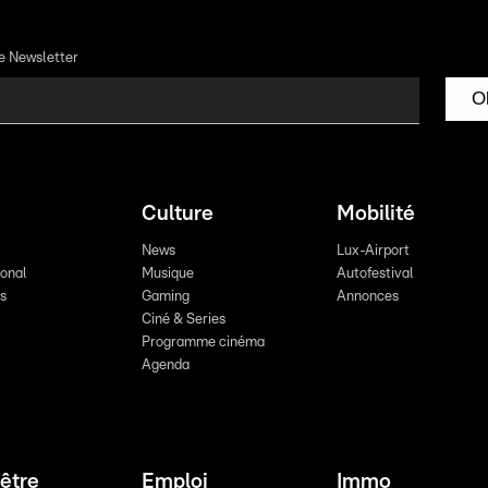
re Newsletter
O
Culture
Mobilité
News
Lux-Airport
ional
Musique
Autofestival
ts
Gaming
Annonces
Ciné & Series
Programme cinéma
Agenda
être
Emploi
Immo