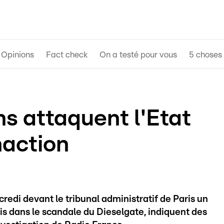
Opinions
Fact check
On a testé pour vous
5 choses 
s attaquent l'Etat
naction
redi devant le tribunal administratif de Paris un
ais dans le scandale du Dieselgate, indiquent des