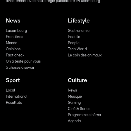
directement avec notre régie publicitaire IPLuxembourg
News
Lifestyle
Luxembourg
Gastronomie
Frontières
Insolite
Monde
People
Opinions
Tech World
Fact check
Le coin des animaux
On a testé pour vous
5 choses à savoir
Sport
Culture
Local
News
International
Musique
Résultats
Gaming
Ciné & Series
Programme cinéma
Agenda