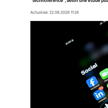
"technoférence", selon une étude pub
Actualisé:
22.06.2026 11:24