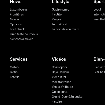
News
Lifestyle
Sport
Luxembourg
Gastronomie
Local
Frontières
Insolite
Internat
Monde
People
Résulta
Opinions
Tech World
Fact check
Le coin des animaux
On a testé pour vous
5 choses à savoir
Services
Vidéos
Bien-
Meteo
Cosmopoly
Bien-êt
Trafic
Déjà Demain
Letz be 
Loterie
Vidéo Buzz
Moi, frontalier
Venus d'ailleurs
On en parle
Grand-Duché, la petite
histoire