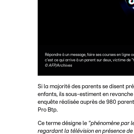
Répondre à un message, faire ses courses en ligne ou
c'est ce qui arrive à un parent sur deux, victime de
©
AFP/Archives
Si la majorité des parents se disent pr
enfants, ils sous-estiment en revanche 
enquête réalisée auprès de 980 parents
Pro Btp.
Ce terme désigne le
"phénomène par leq
regardant la télévision en présence de l