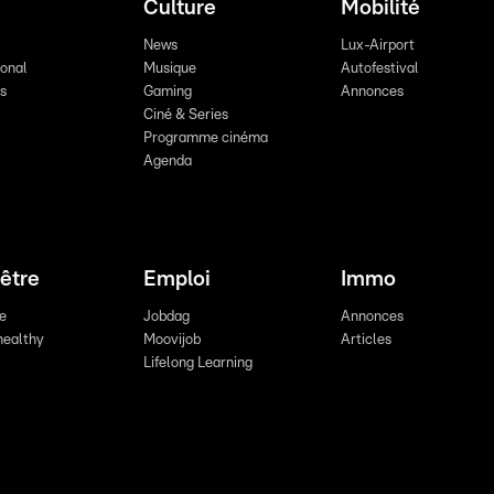
Culture
Mobilité
News
Lux-Airport
ional
Musique
Autofestival
ts
Gaming
Annonces
Ciné & Series
Programme cinéma
Agenda
être
Emploi
Immo
re
Jobdag
Annonces
healthy
Moovijob
Articles
Lifelong Learning