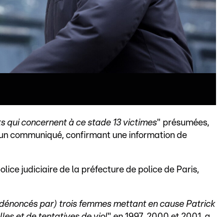
ts qui concernent à ce stade 13 victimes
" présumées,
 un communiqué, confirmant une information de
lice judiciaire de la préfecture de police de Paris,
s (dénoncés par) trois femmes mettant en cause Patrick
les et de tentatives de viol
" en 1997, 2000 et 2001, a