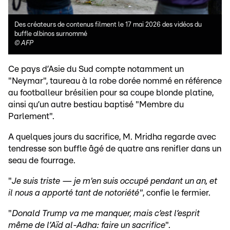
Des créateurs de contenus filment le 17 mai 2026 des vidéos du
buffle albinos surnommé
©
AFP
Ce pays d’Asie du Sud compte notamment un
"Neymar", taureau à la robe dorée nommé en référence
au footballeur brésilien pour sa coupe blonde platine,
ainsi qu’un autre bestiau baptisé "Membre du
Parlement".
A quelques jours du sacrifice, M. Mridha regarde avec
tendresse son buffle âgé de quatre ans renifler dans un
seau de fourrage.
"
Je suis triste — je m'en suis occupé pendant un an, et
il nous a apporté tant de notoriété"
, confie le fermier.
"
Donald Trump va me manquer, mais c’est l’esprit
même de l’Aïd al-Adha: faire un sacrifice
".