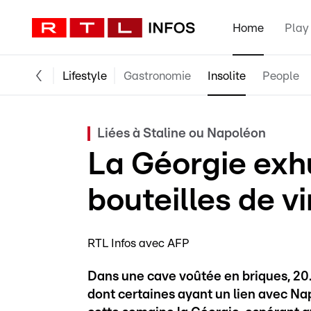
Home
Play
Lifestyle
Gastronomie
Insolite
People
Liées à Staline ou Napoléon
La Géorgie exh
bouteilles de vi
RTL Infos avec AFP
Dans une cave voûtée en briques, 20.
dont certaines ayant un lien avec Nap