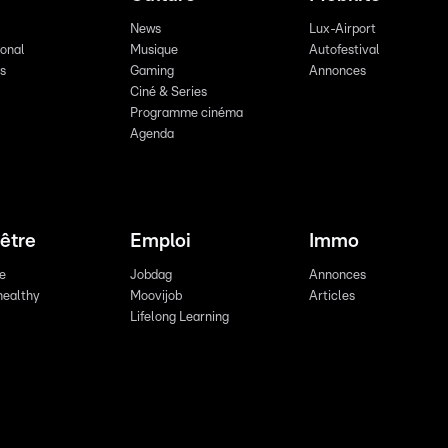
News
Lux-Airport
ional
Musique
Autofestival
ts
Gaming
Annonces
Ciné & Series
Programme cinéma
Agenda
être
Emploi
Immo
re
Jobdag
Annonces
healthy
Moovijob
Articles
Lifelong Learning