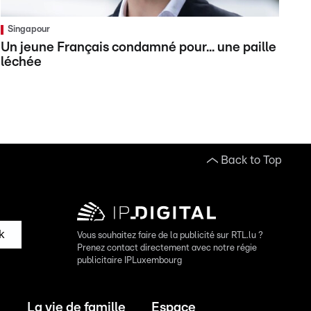
Singapour
Un jeune Français condamné pour... une paille
léchée
Back to Top
k
Vous souhaitez faire de la publicité sur RTL.lu ?
Prenez contact directement avec notre régie
publicitaire IPLuxembourg
La vie de famille
Espace