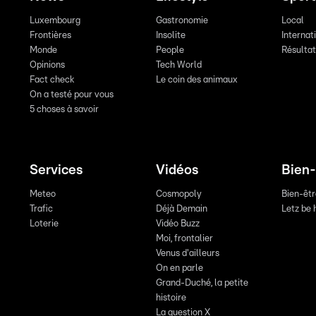
Luxembourg
Gastronomie
Local
Frontières
Insolite
Internat
Monde
People
Résulta
Opinions
Tech World
Fact check
Le coin des animaux
On a testé pour vous
5 choses à savoir
Services
Vidéos
Bien-
Meteo
Cosmopoly
Bien-êt
Trafic
Déjà Demain
Letz be 
Loterie
Vidéo Buzz
Moi, frontalier
Venus d'ailleurs
On en parle
Grand-Duché, la petite
histoire
La question X