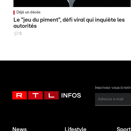
Déjà un décès
Le "jeu du piment", défi viral qui inquiète les
autorités
0
Inscrivez-vous à not
News
Lifestyle
Sport