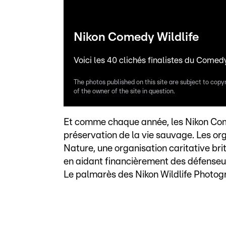
Nikon Comedy Wildlife
Voici les 40 clichés finalistes du Come
The photos published on this site are subject to copy
of the owner of the site in question.
Et comme chaque année, les Nikon Com
préservation de la vie sauvage. Les or
Nature, une organisation caritative brit
en aidant financièrement des défenseu
Le palmarès des Nikon Wildlife Photo