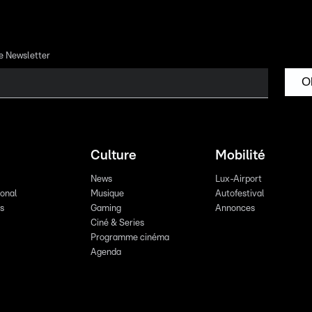
re Newsletter
O
Culture
Mobilité
News
Lux-Airport
ional
Musique
Autofestival
ts
Gaming
Annonces
Ciné & Series
Programme cinéma
Agenda