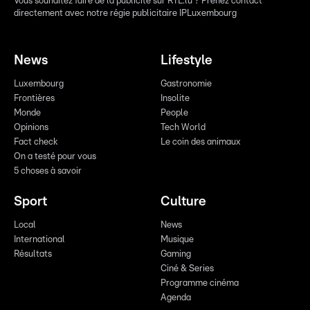
Vous souhaitez faire de la publicité sur RTL.lu ? Prenez contact
directement avec notre régie publicitaire IPLuxembourg
News
Lifestyle
Luxembourg
Gastronomie
Frontières
Insolite
Monde
People
Opinions
Tech World
Fact check
Le coin des animaux
On a testé pour vous
5 choses à savoir
Sport
Culture
Local
News
International
Musique
Résultats
Gaming
Ciné & Series
Programme cinéma
Agenda