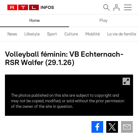
Home
Play
News
Lifestyle
Sport
Culture
Mobilité
La vie de famille
Volleyball féminin: VB Echternach-
RSR Walfer (29.1.26)
The photos published on this site are subject to copyright and
may not be copied, modified, or sold without the prior permission
of the owner of the site in question.