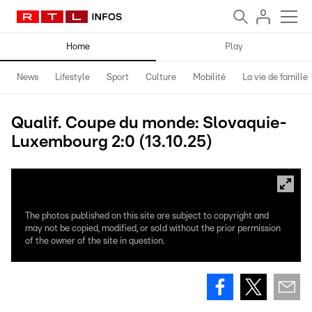
Home
Play
News
Lifestyle
Sport
Culture
Mobilité
La vie de famille
Qualif. Coupe du monde: Slovaquie-
Luxembourg 2:0 (13.10.25)
The photos published on this site are subject to copyright and
may not be copied, modified, or sold without the prior permission
of the owner of the site in question.