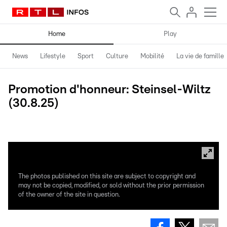
Home
Play
News
Lifestyle
Sport
Culture
Mobilité
La vie de famille
Promotion d'honneur: Steinsel-Wiltz
(30.8.25)
Photos: Val Wagner
The photos published on this site are subject to copyright and
may not be copied, modified, or sold without the prior permission
of the owner of the site in question.