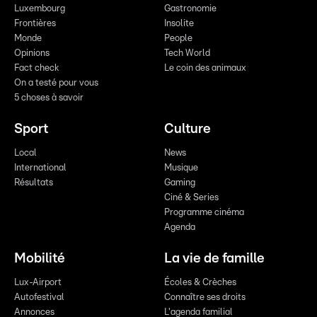
Luxembourg
Gastronomie
Frontières
Insolite
Monde
People
Opinions
Tech World
Fact check
Le coin des animaux
On a testé pour vous
5 choses à savoir
Sport
Culture
Local
News
International
Musique
Résultats
Gaming
Ciné & Series
Programme cinéma
Agenda
Mobilité
La vie de famille
Lux-Airport
Écoles & Crèches
Autofestival
Connaître ses droits
Annonces
L'agenda familial