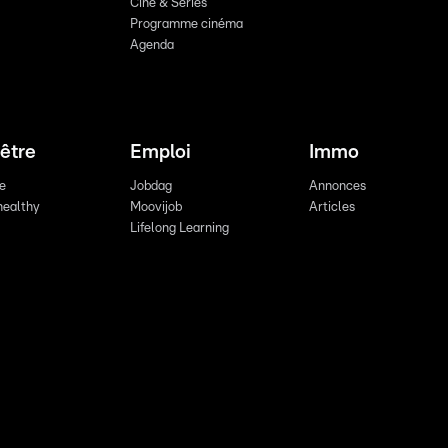
Ciné & Series
Programme cinéma
Agenda
être
Emploi
Immo
re
Jobdag
Annonces
healthy
Moovijob
Articles
Lifelong Learning