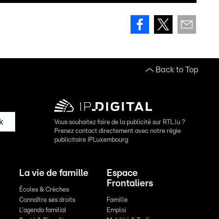
Back to Top
k
Vous souhaitez faire de la publicité sur RTL.lu ?
Prenez contact directement avec notre régie
publicitaire IPLuxembourg
La vie de famille
Espace
Frontaliers
Écoles & Crèches
Connaître ses droits
Famille
L'agenda familial
Emploi