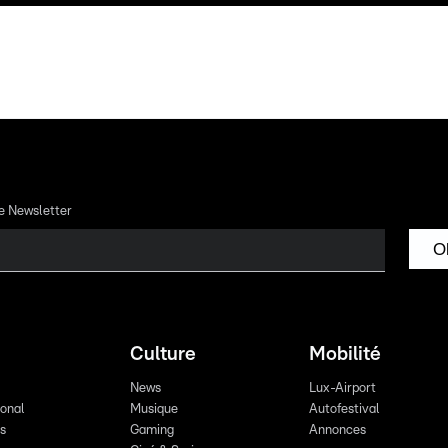
re Newsletter
O
Culture
Mobilité
News
Lux-Airport
ional
Musique
Autofestival
ts
Gaming
Annonces