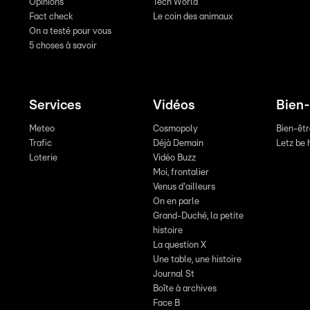
Opinions
Tech World
Fact check
Le coin des animaux
On a testé pour vous
5 choses à savoir
Services
Vidéos
Bien-
Meteo
Cosmopoly
Bien-êt
Trafic
Déjà Demain
Letz be 
Loterie
Vidéo Buzz
Moi, frontalier
Venus d'ailleurs
On en parle
Grand-Duché, la petite
histoire
La question X
Une table, une histoire
Journal St
Boîte à archives
Face B