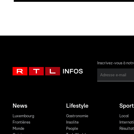
Inscrivez-vous à not
News
Lifestyle
Sport
Luxembourg
Gastronomie
Local
Frontières
Insolite
Internat
Monde
People
Résulta