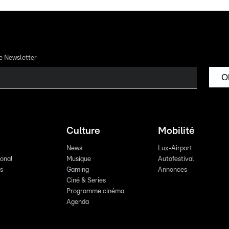
re Newsletter
O
Culture
Mobilité
News
Lux-Airport
ional
Musique
Autofestival
ts
Gaming
Annonces
Ciné & Series
Programme cinéma
Agenda