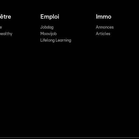
être
Emploi
Immo
re
Jobdag
Annonces
healthy
Moovijob
Articles
Lifelong Learning