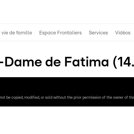
 vie de famille
Espace Frontaliers
Services
Vidéos
e-Dame de Fatima (14
ot be copied, modified, or sold without the prior permission of the owner of the 