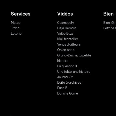
Services
Vidéos
Bien-
Meteo
Cosmopoly
Bien-êt
Trafic
Déjà Demain
Letz be 
Loterie
Vidéo Buzz
Moi, frontalier
Venus d'ailleurs
On en parle
Grand-Duché, la petite
histoire
La question X
Une table, une histoire
Journal St
Boîte à archives
Face B
Dans le Game