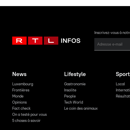
Inscrivez-vous à not
News
Lifestyle
Sport
Luxembourg
Gastronomie
Local
Frontières
Insolite
Internat
Monde
People
Résulta
Opinions
Tech World
Fact check
Le coin des animaux
On a testé pour vous
5 choses à savoir