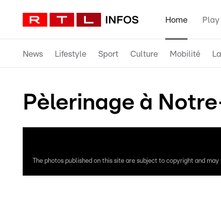
Home
Play
News
Lifestyle
Sport
Culture
Mobilité
La
Pèlerinage à Notr
The photos published on this site are subject to copyright and may n