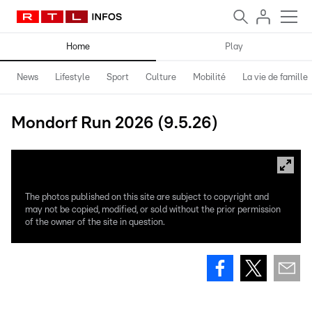
Home
Play
News
Lifestyle
Sport
Culture
Mobilité
La vie de famille
Mondorf Run 2026 (9.5.26)
The photos published on this site are subject to copyright and
may not be copied, modified, or sold without the prior permission
of the owner of the site in question.