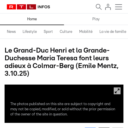
Home
Play
News
Lifestyle
Sport
Culture
Mobilité
La vie de famille
Le Grand-Duc Henri et la Grande-
Duchesse Maria Teresa font leurs
adieux à Colmar-Berg (Emile Mentz,
3.10.25)
The photos published on this site are subject to copyright and
may not be copied, modified, or sold without the prior permission
of the owner of the site in question.