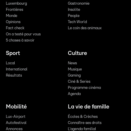
Luxembourg
Gastronomie
Frontières
Insolite
Monde
People
Opinions
Tech World
Fact check
Le coin des animaux
On a testé pour vous
5 choses à savoir
Sport
Culture
Local
News
International
Musique
Résultats
Gaming
Ciné & Series
Programme cinéma
Agenda
Mobilité
La vie de famille
Lux-Airport
Écoles & Crèches
Autofestival
Connaître ses droits
Annonces
L'agenda familial