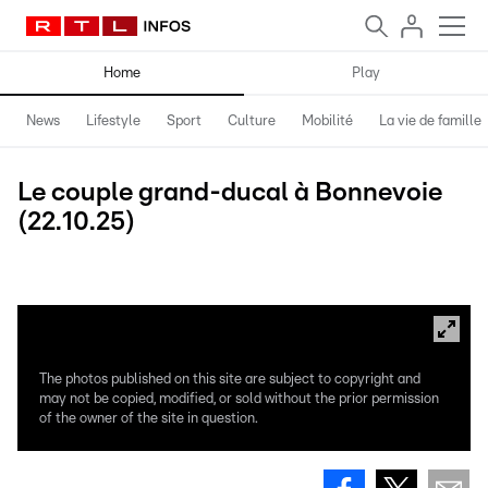
Home
Play
News
Lifestyle
Sport
Culture
Mobilité
La vie de famille
Le couple grand-ducal à Bonnevoie
(22.10.25)
Photos: Maison du Grand-Duc / Kary Barthelmey
The photos published on this site are subject to copyright and
may not be copied, modified, or sold without the prior permission
of the owner of the site in question.