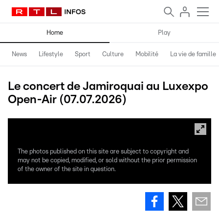
Home
Play
News
Lifestyle
Sport
Culture
Mobilité
La vie de famille
Le concert de Jamiroquai au Luxexpo
Open-Air (07.07.2026)
The photos published on this site are subject to copyright and
may not be copied, modified, or sold without the prior permission
of the owner of the site in question.